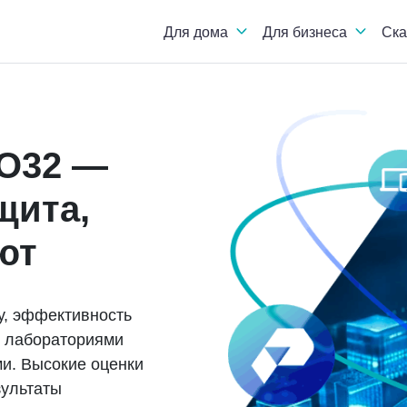
Для дома
Для бизнеса
Ска
O32 —
щита,
ют
у, эффективность
 лабораториями
и. Высокие оценки
зультаты