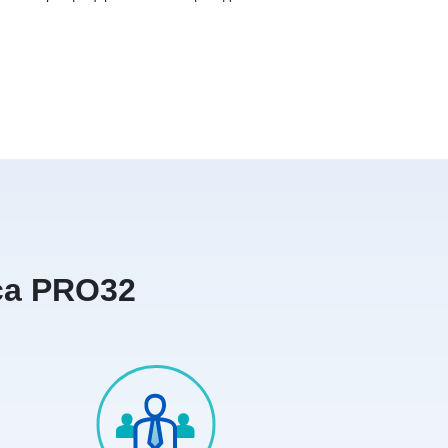
са PRO32