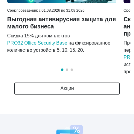
Срок проведения: c 01.08.2026 по 31.08.2026
Срок 
Выгодная антивирусная защита для
Ски
малого бизнеса
ант
про
Скидка 15% для комплектов
PRO32 Office Security Base
на фиксированное
Пред
количество устройств 5, 10, 15, 20.
пер
PRO3
испо
прои
Акции