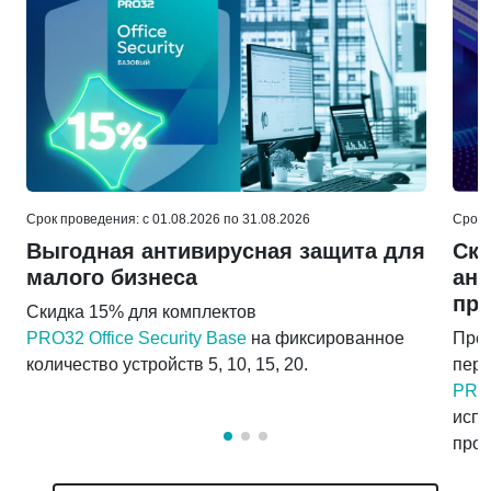
Срок проведения: c 01.08.2026 по 31.08.2026
Срок 
Выгодная антивирусная защита для
Ски
малого бизнеса
ант
про
Скидка 15% для комплектов
PRO32 Office Security Base
на фиксированное
Пред
количество устройств 5, 10, 15, 20.
пер
PRO3
испо
прои